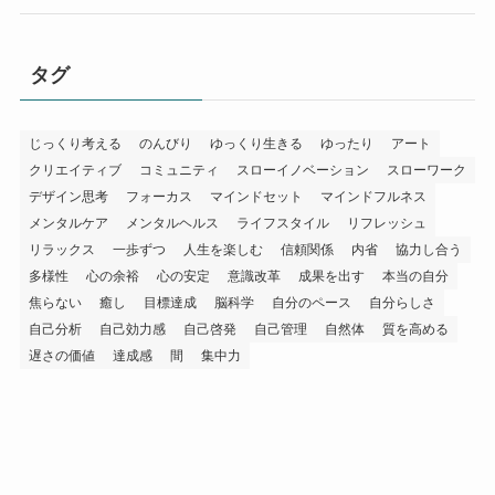
タグ
じっくり考える
のんびり
ゆっくり生きる
ゆったり
アート
クリエイティブ
コミュニティ
スローイノベーション
スローワーク
デザイン思考
フォーカス
マインドセット
マインドフルネス
メンタルケア
メンタルヘルス
ライフスタイル
リフレッシュ
リラックス
一歩ずつ
人生を楽しむ
信頼関係
内省
協力し合う
多様性
心の余裕
心の安定
意識改革
成果を出す
本当の自分
焦らない
癒し
目標達成
脳科学
自分のペース
自分らしさ
自己分析
自己効力感
自己啓発
自己管理
自然体
質を高める
遅さの価値
達成感
間
集中力