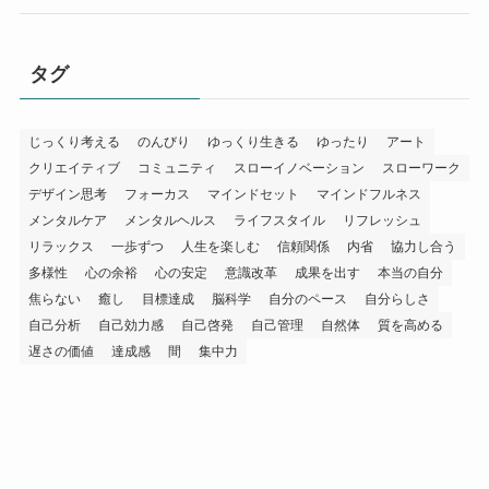
タグ
じっくり考える
のんびり
ゆっくり生きる
ゆったり
アート
クリエイティブ
コミュニティ
スローイノベーション
スローワーク
デザイン思考
フォーカス
マインドセット
マインドフルネス
メンタルケア
メンタルヘルス
ライフスタイル
リフレッシュ
リラックス
一歩ずつ
人生を楽しむ
信頼関係
内省
協力し合う
多様性
心の余裕
心の安定
意識改革
成果を出す
本当の自分
焦らない
癒し
目標達成
脳科学
自分のペース
自分らしさ
自己分析
自己効力感
自己啓発
自己管理
自然体
質を高める
遅さの価値
達成感
間
集中力