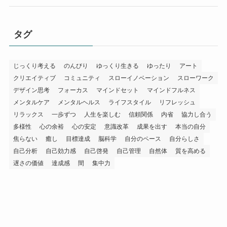
タグ
じっくり考える
のんびり
ゆっくり生きる
ゆったり
アート
クリエイティブ
コミュニティ
スローイノベーション
スローワーク
デザイン思考
フォーカス
マインドセット
マインドフルネス
メンタルケア
メンタルヘルス
ライフスタイル
リフレッシュ
リラックス
一歩ずつ
人生を楽しむ
信頼関係
内省
協力し合う
多様性
心の余裕
心の安定
意識改革
成果を出す
本当の自分
焦らない
癒し
目標達成
脳科学
自分のペース
自分らしさ
自己分析
自己効力感
自己啓発
自己管理
自然体
質を高める
遅さの価値
達成感
間
集中力