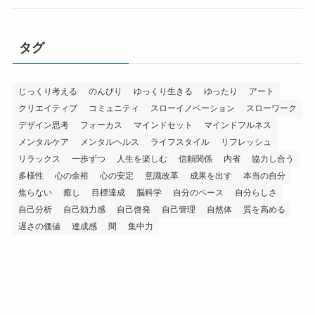
タグ
じっくり考える
のんびり
ゆっくり生きる
ゆったり
アート
クリエイティブ
コミュニティ
スローイノベーション
スローワーク
デザイン思考
フォーカス
マインドセット
マインドフルネス
メンタルケア
メンタルヘルス
ライフスタイル
リフレッシュ
リラックス
一歩ずつ
人生を楽しむ
信頼関係
内省
協力し合う
多様性
心の余裕
心の安定
意識改革
成果を出す
本当の自分
焦らない
癒し
目標達成
脳科学
自分のペース
自分らしさ
自己分析
自己効力感
自己啓発
自己管理
自然体
質を高める
遅さの価値
達成感
間
集中力