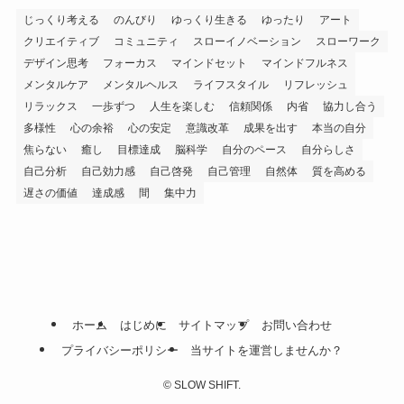
じっくり考える
のんびり
ゆっくり生きる
ゆったり
アート
クリエイティブ
コミュニティ
スローイノベーション
スローワーク
デザイン思考
フォーカス
マインドセット
マインドフルネス
メンタルケア
メンタルヘルス
ライフスタイル
リフレッシュ
リラックス
一歩ずつ
人生を楽しむ
信頼関係
内省
協力し合う
多様性
心の余裕
心の安定
意識改革
成果を出す
本当の自分
焦らない
癒し
目標達成
脳科学
自分のペース
自分らしさ
自己分析
自己効力感
自己啓発
自己管理
自然体
質を高める
遅さの価値
達成感
間
集中力
ホーム
はじめに
サイトマップ
お問い合わせ
プライバシーポリシー
当サイトを運営しませんか？
©
SLOW SHIFT.