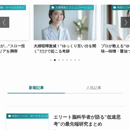
体験・ケーススタディ
人間関係とコミュニケーション
特別リソ
が…“スロー投
夫婦喧嘩激減！“ゆっくり言い分を聞
プロが教える“ゆ
リアを満喫
く”だけで起こる奇跡
味—味噌・醤油
新着記事
人気記事
エリート脳科学者が語る“低速思
特別リソース・ボーナスコンテンツ
考”の最先端研究まとめ